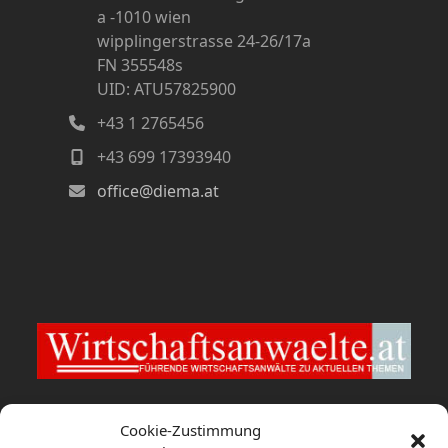
a -1010 wien
wipplingerstrasse 24-26/17a
FN 355548s
UID: ATU57825900
+43 1 2765456
+43 699 17393940
office@diema.at
Wirtschaftsanwaelte.at
Cookie-Zustimmung