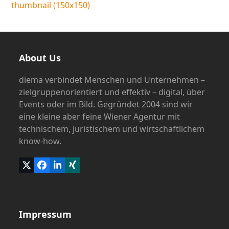
thumbnail (150x150)
About Us
diema verbindet Menschen und Unternehmen –
zielgruppenorientiert und effektiv – digital, über
Events oder im Bild. Gegründet 2004 sind wir
eine kleine aber feine Wiener Agentur mit
technischem, juristischem und wirtschaftlichem
know-how.
Twitter
Facebook
LinkedIn
Xing
(deprecated)
Impressum