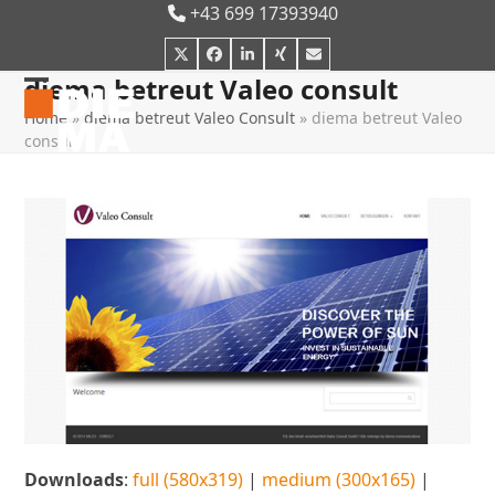
Skip
+43 699 17393940
to
Twitter
Facebook
LinkedIn
Xing
E-
content
Mail
diema betreut Valeo consult
Open
Close
Home
»
diema betreut Valeo Consult
»
diema betreut Valeo
mobile
mobile
consult
menu
menu
Downloads
:
full (580x319)
|
medium (300x165)
|