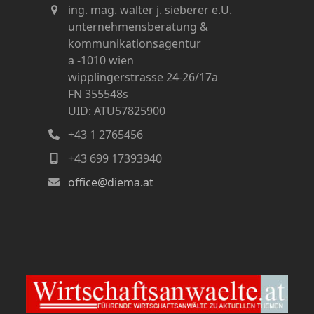
ing. mag. walter j. sieberer e.U.
unternehmensberatung &
kommunikationsagentur
a -1010 wien
wipplingerstrasse 24-26/17a
FN 355548s
UID: ATU57825900
+43 1 2765456
+43 699 17393940
office@diema.at