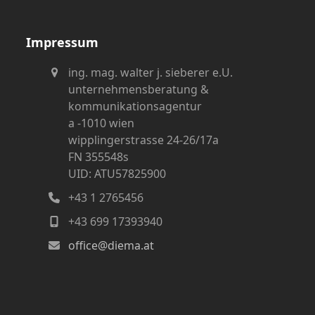
Impressum
ing. mag. walter j. sieberer e.U.
unternehmensberatung &
kommunikationsagentur
a -1010 wien
wipplingerstrasse 24-26/17a
FN 355548s
UID: ATU57825900
+43 1 2765456
+43 699 17393940
office@diema.at