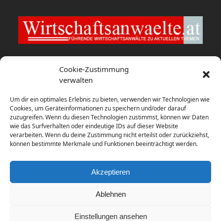
Wirtschaftsanwaelte.at
Cookie-Zustimmung
verwalten
fwp berät HYPO NOE bei Verkauf
Um dir ein optimales Erlebnis zu bieten, verwenden wir Technologien wie
6. August 2026
Cookies, um Geräteinformationen zu speichern und/oder darauf
zuzugreifen. Wenn du diesen Technologien zustimmst, können wir Daten
wie das Surfverhalten oder eindeutige IDs auf dieser Website
Studie: USA und Großbritannien
verarbeiten. Wenn du deine Zustimmung nicht erteilst oder zurückziehst,
dominieren globales Rennen um
können bestimmte Merkmale und Funktionen beeinträchtigt werden.
Batteriespeicher-Investitionen
31. Juli 2026
Akzeptieren
Ablehnen
Einstellungen ansehen