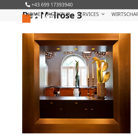
Skip
+43 699 17393940
to
Das Melrose 3
HOME
AGENTUR
SERVICES
WIRTSCHAF
content