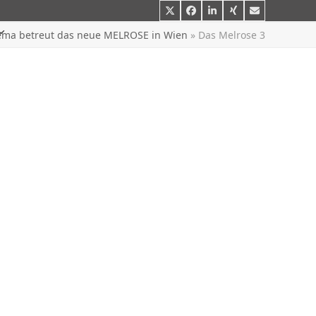
Twitter
Facebook
LinkedIn
Xing
E-
Mail
ema betreut das neue MELROSE in Wien
»
Das Melrose 3