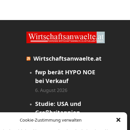
Wirtschaftsanwaelte.at
fwp berät HYPO NOE
bei Verkauf
6. August 2026
Studie: USA und
Großbritannien
Cookie-Zustimmung verwalten
dominieren globales
Rennen um