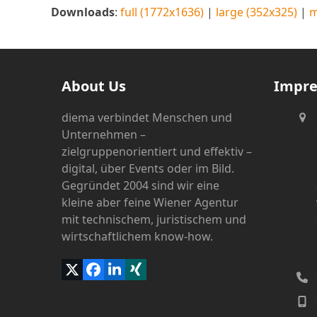
Downloads
:
full (1772x1636)
|
large (352x325)
|
m
About Us
Impr
diema verbindet Menschen und
Unternehmen –
zielgruppenorientiert und effektiv –
digital, über Events oder im Bild.
Gegründet 2004 sind wir eine
kleine aber feine Wiener Agentur
mit technischem, juristischem und
wirtschaftlichem know-how.
Twitter
Facebook
LinkedIn
Xing
(deprecated)