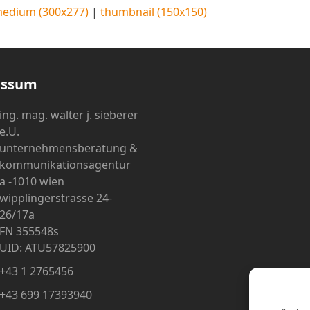
edium (300x277)
|
thumbnail (150x150)
essum
ing. mag. walter j. sieberer
e.U.
unternehmensberatung &
kommunikationsagentur
a -1010 wien
wipplingerstrasse 24-
26/17a
FN 355548s
UID: ATU57825900
+43 1 2765456
+43 699 17393940