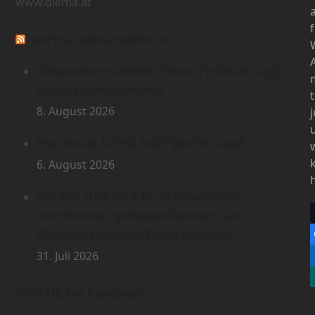
www.diema.at
wirtschaftsanwälte.at:
Zusammenschluss: Ecker Pindeus Vogl
Rechtsanwält:innen
8. August 2026
fwp berät HYPO NOE bei Verkauf
6. August 2026
Studie: USA und Großbritannien
dominieren globales Rennen um
Batteriespeicher-Investitionen
31. Juli 2026
Find Us On Facebook