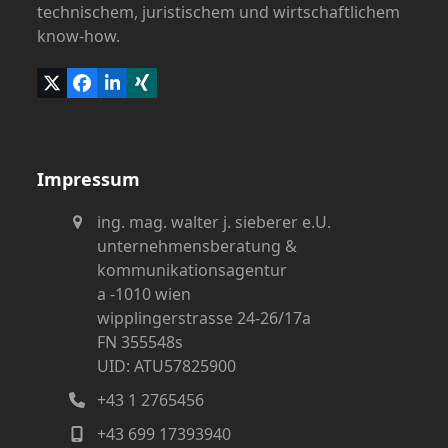
technischem, juristischem und wirtschaftlichem
know-how.
Twitter
Facebook
LinkedIn
Xing
(deprecated)
Impressum
ing. mag. walter j. sieberer e.U.
unternehmensberatung &
kommunikationsagentur
a -1010 wien
wipplingerstrasse 24-26/17a
FN 355548s
UID: ATU57825900
+43 1 2765456
+43 699 17393940