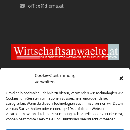
office@diema.at
Wirtschaftsanwaelte.at
Cookie-Zustimmung
verwalten
fwp berät HYPO NOE bei Verkauf
Um dir ein optimales Erlebnis zu bieten, verwenden wir Technologien wie
6. August 2026
Cookies, um Geräteinformationen zu speichern und/oder darauf
zuzugreifen. Wenn du diesen Technologien zustimmst, können wir Daten
wie das Surfverhalten oder eindeutige IDs auf dieser Website
Studie: USA und Großbritannien
verarbeiten. Wenn du deine Zustimmung nicht erteilst oder zurückziehst,
dominieren globales Rennen um
können bestimmte Merkmale und Funktionen beeinträchtigt werden.
Batteriespeicher-Investitionen