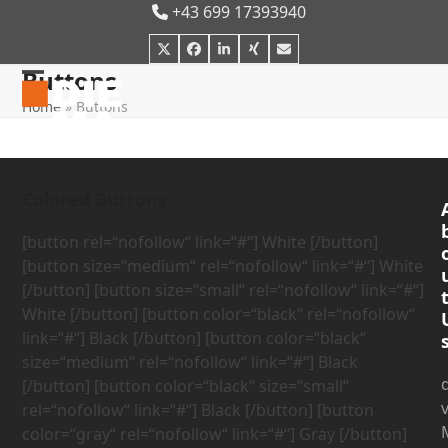
Skip
+43 699 17393940
to
Twitter
Facebook
LinkedIn
Xing
E-
content
Mail
Buttons
Open
Close
Home
»
Buttons
mobile
mobile
menu
menu
Colored Buttons
[button rel=“nofollow“ link=“#“] White [/button]
[button size=“medium“ rel=“nofollow“ link=“#“] White
[/button] [button size=“small“ rel=“nofollow“ link=“#“]
White [/button] [button color=“black“ rel=“nofollow“
link=“#“] Black [/button] [button color=“black“
size=“medium“ rel=“nofollow“ link=“#“] Black
[/button] [button color=“black“ size=“small“
rel=“nofollow“ link=“#“] Black [/button] [button
color=“gray“ rel=“nofollow“ link=“#“] Gray [/button]