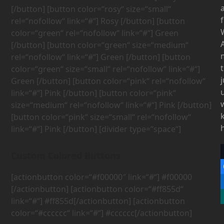
[/button] [button color=“rosy“ size=“small“
rel=“nofollow“ link=“#“] Rosy [/button] [button
color=“green“ rel=“nofollow“ link=“#“] Green
[/button] [button color=“green“ size=“medium“
rel=“nofollow“ link=“#“] Green [/button] [button
color=“green“ size=“small“ rel=“nofollow“ link=“#“]
Green [/button] [button color=“pink“ rel=“nofollow“
link=“#“] Pink [/button] [button color=“pink“
size=“medium“ rel=“nofollow“ link=“#“] Pink [/button]
[button color=“pink“ size=“small“ rel=“nofollow“
link=“#“] Pink [/button] [divider type=“space“]
Custom Colored Buttons
[actionbutton color=“#f00000″ link=“#“] #f00000
[/actionbutton] [actionbutton color=“#ff855d“
link=“#“] #ff855d[/actionbutton] [actionbutton
color=“#cccccc“ link=“#“] #cccccc[/actionbutton]